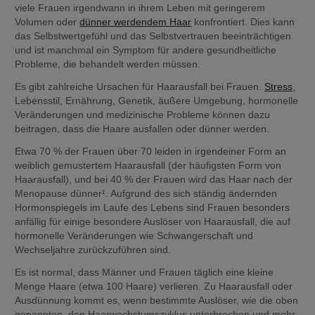
viele Frauen irgendwann in ihrem Leben mit geringerem 
Volumen oder 
dünner werdendem Haar
 konfrontiert. Dies kann 
das Selbstwertgefühl und das Selbstvertrauen beeinträchtigen 
und ist manchmal ein Symptom für andere gesundheitliche 
Probleme, die behandelt werden müssen.
Es gibt zahlreiche Ursachen für Haarausfall bei Frauen. 
Stress
, 
Lebensstil, Ernährung, Genetik, äußere Umgebung, hormonelle 
Veränderungen und medizinische Probleme können dazu 
beitragen, dass die Haare ausfallen oder dünner werden.
Etwa 70 % der Frauen über 70 leiden in irgendeiner Form an 
weiblich gemustertem Haarausfall (der häufigsten Form von 
Haarausfall), und bei 40 % der Frauen wird das Haar nach der 
Menopause dünner¹. Aufgrund des sich ständig ändernden 
Hormonspiegels im Laufe des Lebens sind Frauen besonders 
anfällig für einige besondere Auslöser von Haarausfall, die auf 
hormonelle Veränderungen wie Schwangerschaft und 
Wechseljahre zurückzuführen sind.
Es ist normal, dass Männer und Frauen täglich eine kleine 
Menge Haare (etwa 100 Haare) verlieren. Zu Haarausfall oder 
Ausdünnung kommt es, wenn bestimmte Auslöser, wie die oben 
genannten, den Haarwachstumszyklus unterbrechen und mehr 