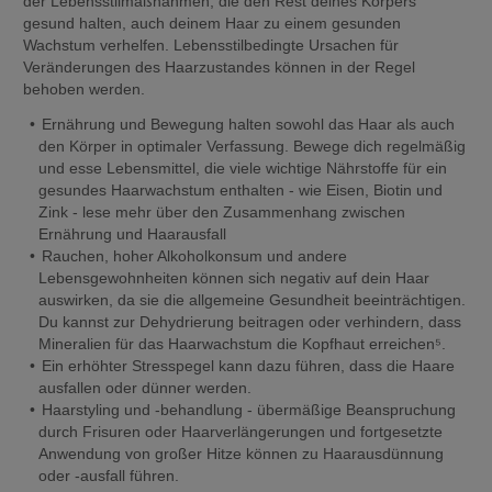
der Lebensstilmaßnahmen, die den Rest deines Körpers 
gesund halten, auch deinem Haar zu einem gesunden 
Wachstum verhelfen. Lebensstilbedingte Ursachen für 
Veränderungen des Haarzustandes können in der Regel 
behoben werden.
Ernährung und Bewegung halten sowohl das Haar als auch 
den Körper in optimaler Verfassung. Bewege dich regelmäßig 
und esse Lebensmittel, die viele wichtige Nährstoffe für ein 
gesundes Haarwachstum enthalten - wie Eisen, Biotin und 
Zink - lese mehr über den Zusammenhang zwischen 
Ernährung und Haarausfall
Rauchen, hoher Alkoholkonsum und andere 
Lebensgewohnheiten können sich negativ auf dein Haar 
auswirken, da sie die allgemeine Gesundheit beeinträchtigen. 
Du kannst zur Dehydrierung beitragen oder verhindern, dass 
Mineralien für das Haarwachstum die Kopfhaut erreichen⁵.
Ein erhöhter Stresspegel kann dazu führen, dass die Haare 
ausfallen oder dünner werden.
Haarstyling und -behandlung - übermäßige Beanspruchung 
durch Frisuren oder Haarverlängerungen und fortgesetzte 
Anwendung von großer Hitze können zu Haarausdünnung 
oder -ausfall führen.