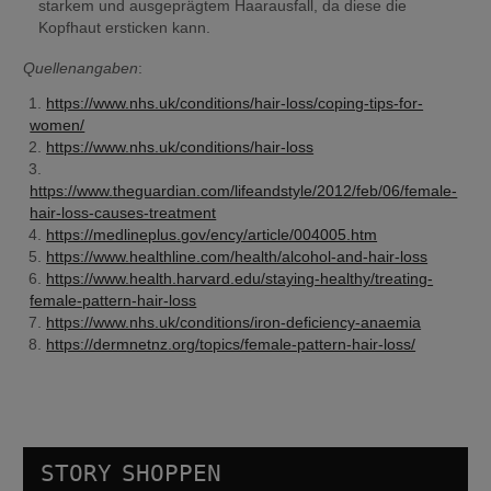
starkem und ausgeprägtem Haarausfall, da diese die 
Kopfhaut ersticken kann.
Quellenangaben
:
https://www.nhs.uk/conditions/hair-loss/coping-tips-for-
women/
https://www.nhs.uk/conditions/hair-loss
https://www.theguardian.com/lifeandstyle/2012/feb/06/female-
hair-loss-causes-treatment
https://medlineplus.gov/ency/article/004005.htm
https://www.healthline.com/health/alcohol-and-hair-loss
https://www.health.harvard.edu/staying-healthy/treating-
female-pattern-hair-loss
https://www.nhs.uk/conditions/iron-deficiency-anaemia
https://dermnetnz.org/topics/female-pattern-hair-loss/
STORY SHOPPEN