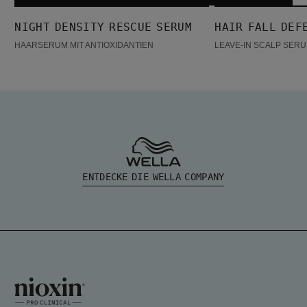
Night density Rescue Serum
Hair Fall Defense Serum
NIGHT DENSITY RESCUE SERUM
HAIR FALL DEF
BESTSELLER
BESTSELLER
HAARSERUM MIT ANTIOXIDANTIEN
LEAVE-IN SCALP SER
ENTDECKE DIE WELLA COMPANY