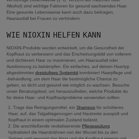
Alkohol) sind wichtige Faktoren für gesund wachsendes Haar. 
Eine gesunde Lebensweise kann auch dazu beitragen, 
Haarausfall bei Frauen zu verhindern.
WIE NIOXIN HELFEN KANN
NIOXIN-Produkte wurden entwickelt, um die Gesundheit der 
Kopfhaut zu verbessern und das Erscheinungsbild von vollerem 
und dichterem Haar zu maximieren, um Haarausfall oder 
Ausdünnung zu bekämpfen. Ein einfaches, auf deinen Haartyp 
abgestimmtes 
dreistufiges Systemkit
 kombiniert Haarpflege und 
-behandlung, um dem Haar die bestmögliche Chance zu 
geben, so dicht und gesund wie möglich zu wachsen. Besuche 
unser Beratungstool, um herauszufinden, welche Produkte du 
für deine Haar- und Kopfhautprobleme verwenden sollten.
Trage das Reinigungsmittel, ein 
Shampoo
 für schütteres 
Haar, auf, das Talgablagerungen und Hautreste ausspült und 
Kopfhaut in einem optimalen Zustand belässt.
Die anschließende revitalisierende 
Pflegespülung
hydratisiert die Haarsträhnen von der Wurzel bis zu den 
Spitzen und versorgt das Haar und die Kopfhaut intensiv mit 