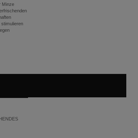
r Minze
 erfrischenden
aften
 stimulieren
regen
EHENDES