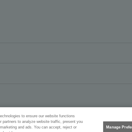
 technologies to ensure our website functions
r partners to analyze website traffic, present you
GETRAGEN. ALLE RECHTE VORBEHALTEN.
Manage Prefe
marketing and ads. You can accept, reject or