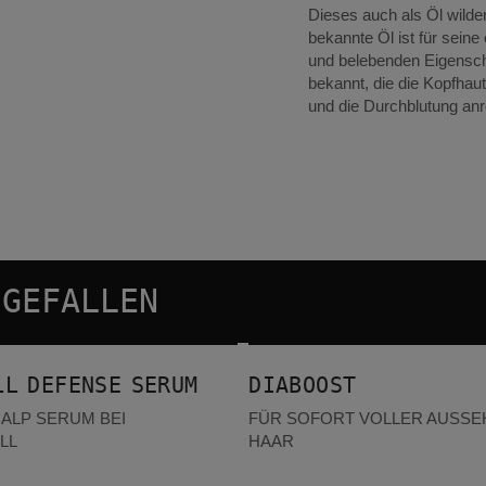
Dieses auch als Öl wilde
bekannte Öl ist für seine
und belebenden Eigensch
bekannt, die die Kopfhaut
und die Durchblutung an
 GEFALLEN
Diaboost
LER
BESTSELLER
LL DEFENSE SERUM
DIABOOST
CALP SERUM BEI
FÜR SOFORT VOLLER AUSS
LL
HAAR