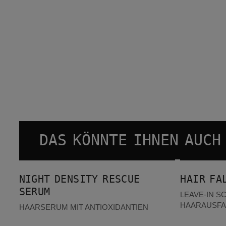
DAS KÖNNTE IHNEN AUCH
Night density Rescue Serum
Hair Fall Defense Serum
BESTSELLER
BESTSEL
NIGHT DENSITY RESCUE
HAIR FA
SERUM
LEAVE-IN S
HAARAUSFA
HAARSERUM MIT ANTIOXIDANTIEN