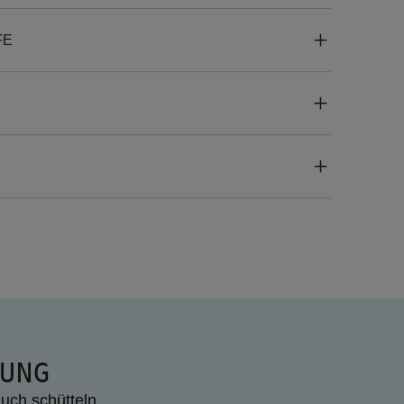
FE
UNG
uch schütteln.