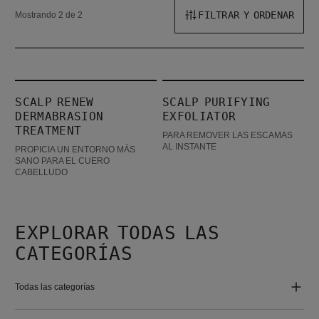
FILTRAR Y ORDENAR
Mostrando 2 de 2
Scalp Renew Dermabrasion Treatment
Scalp Purifying Exfoliator
SCALP RENEW
SCALP PURIFYING
DERMABRASION
EXFOLIATOR
TREATMENT
PARA REMOVER LAS ESCAMAS
AL INSTANTE
PROPICIA UN ENTORNO MÁS
SANO PARA EL CUERO
CABELLUDO
EXPLORAR TODAS LAS
CATEGORÍAS
Todas las categorías