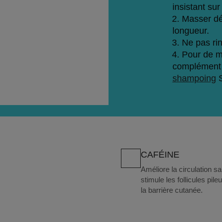
insistant sur
Masser dél
longueur.
Ne pas rin
Pour de mei
complément
shampoing
 
CAFÉINE
Améliore la circulation s
stimule les follicules pil
la barrière cutanée.