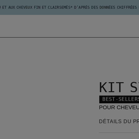
U ET AUX CHEVEUX FIN ET CLAIRSEMÉS* D’APRÈS DES DONNÉES CHIFFRÉES
KIT S
BEST-SELLER
POUR CHEVEU
DÉTAILS DU P