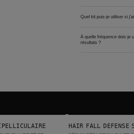
Quel kit puis-je utiliser si j
À quelle fréquence dois-je u
résultats ?
Hair Fall Defense Serum
LLERS
BEST-SELLERS
IPELLICULAIRE
HAIR FALL DEFENSE 