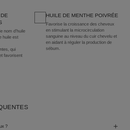
 DE
HUILE DE MENTHE POIVRÉE
S
Favorise la croissance des cheveux
en stimulant la microcirculation
e nom d’huile
sanguine au niveau du cuir chevelu et
 huile est
en aidant à réguler la production de
sébum.
ntes, qui
et favorisent
ÉQUENTES
ux ?