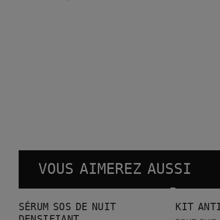
VOUS AIMEREZ AUSSI
Sérum SOS de Nuit Densifiant
Kit Antipelliculaire
BEST-SELLERS
BEST-SE
SÉRUM SOS DE NUIT
KIT ANT
DENSIFIANT