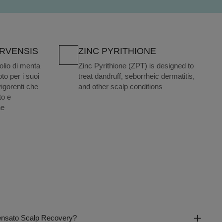
ARVENSIS
ZINC PYRITHIONE
lio di menta
Zinc Pyrithione (ZPT) is designed to
to per i suoi
treat dandruff, seborrheic dermatitis,
vigorenti che
and other scalp conditions
to e
ne
 pensato Scalp Recovery?