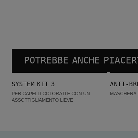
POTREBBE ANCHE PIACER
System Kit 3
Anti-Breakage Mask
I PIÙ VENDUTI
SYSTEM KIT 3
ANTI-BR
PER CAPELLI COLORATI E CON UN
MASCHERA R
ASSOTTIGLIAMENTO LIEVE