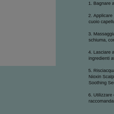
Bagnare ac
Applicare 
cuoio capellu
Massaggia
schiuma, con
Lasciare a
ingredienti at
Risciacqu
Nioxin Scalp
Soothing Seru
Utilizzare
raccomandato