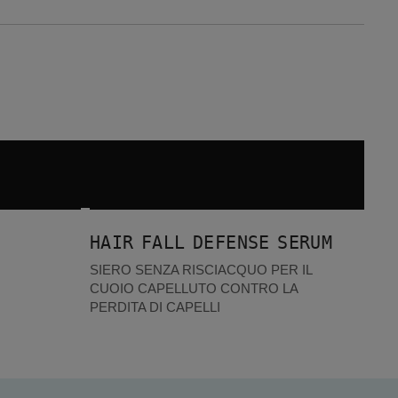
Hair Fall Defense Serum
I PIÙ VENDUTI
HAIR FALL DEFENSE SERUM
SIERO SENZA RISCIACQUO PER IL
CUOIO CAPELLUTO CONTRO LA
PERDITA DI CAPELLI