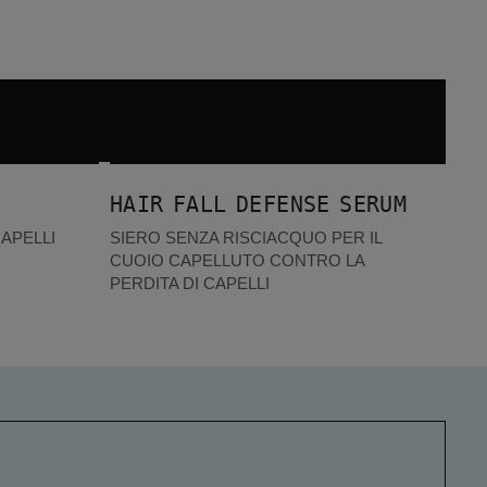
Hair Fall Defense Serum
I PIÙ VENDUTI
HAIR FALL DEFENSE SERUM
APELLI
SIERO SENZA RISCIACQUO PER IL
CUOIO CAPELLUTO CONTRO LA
PERDITA DI CAPELLI