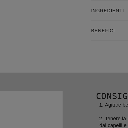
INGREDIENTI
BENEFICI
CONSIG
Agitare be
Tenere la 
dai capelli e