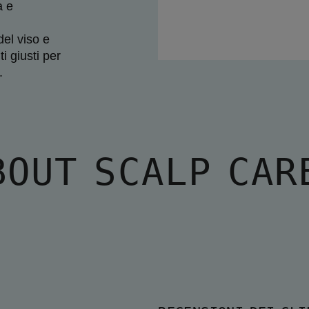
 e 
el viso e 
 giusti per 
.
BOUT SCALP CAR