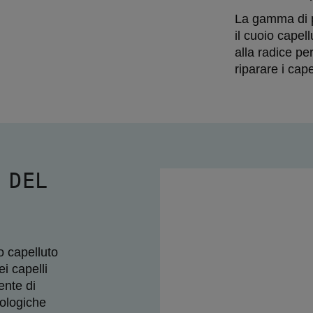
La gamma di pr
il cuoio capell
alla radice pe
riparare i cape
 DEL
È
o capelluto 
i capelli
nte di 
ologiche 