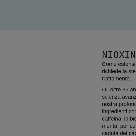
NIOXIN
Come estension
richiede la st
trattamento.
Gli oltre 35 an
scienza avanz
nostra profon
ingredienti co
caffeina, la bio
menta, per con
caduta dei cap