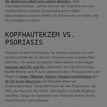
der Regel von selbst nach einigen Monaten
, aber 
Feuchtigkeitspflege, sanftes Bürsten der Kopfhaut mit einer 
weichen Bürste und die Verwendung eines milden 
Babyshampoos können helfen, die Schmerzen zu lindern und 
die Schuppen zu lösen.
KOPFHAUTEKZEM VS. 
PSORIASIS
Psoriasis ist eine Erkrankung, die ähnlich aussieht und sich 
ähnlich anfühlt wie ein Ekzem. Psoriasis kann in jedem Alter 
auftreten, die ersten Symptome treten jedoch in der Regel 
zwischen dem 20. und 30.
 Lebensjahr auf. Die Erkrankung 
betrifft Männer und Frauen gleichermaßen. Psoriasis tritt in der 
Regel an 
Knien, Ellbogen, Nacken, Rücken und Kopfhaut
 auf. 
45–56 % der Menschen
 mit Psoriasis leiden an 
Kopfhautpsoriasis. Tatsächlich kann sie den Haaransatz, die 
Stirn, die Haut um die Ohren, den Nacken und die Kopfhaut 
betreffen. Einige der Symptome der Psoriasis ähneln denen 
eines Ekzems und umfassen: