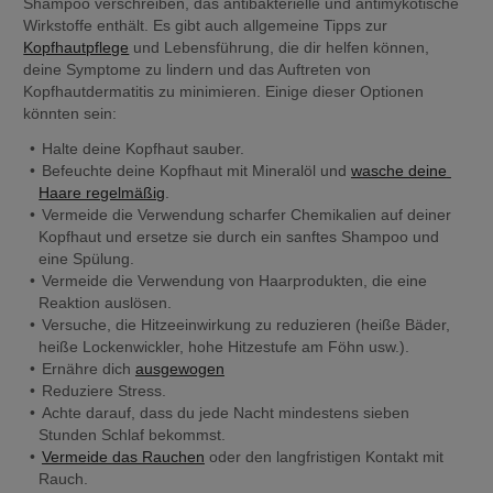
Shampoo verschreiben, das antibakterielle und antimykotische 
Wirkstoffe enthält. Es gibt auch allgemeine Tipps zur 
Kopfhautpflege
 und Lebensführung, die dir helfen können, 
deine Symptome zu lindern und das Auftreten von 
Kopfhautdermatitis zu minimieren. Einige dieser Optionen 
könnten sein:
Halte deine Kopfhaut sauber.
Befeuchte deine Kopfhaut mit Mineralöl und 
wasche deine 
Haare regelmäßig
.
Vermeide die Verwendung scharfer Chemikalien auf deiner 
Kopfhaut und ersetze sie durch ein sanftes Shampoo und 
eine Spülung.
Vermeide die Verwendung von Haarprodukten, die eine 
Reaktion auslösen.
Versuche, die Hitzeeinwirkung zu reduzieren (heiße Bäder, 
heiße Lockenwickler, hohe Hitzestufe am Föhn usw.).
Ernähre dich 
ausgewogen
Reduziere Stress.
Achte darauf, dass du jede Nacht mindestens sieben 
Stunden Schlaf bekommst.
Vermeide das Rauchen
 oder den langfristigen Kontakt mit 
Rauch.