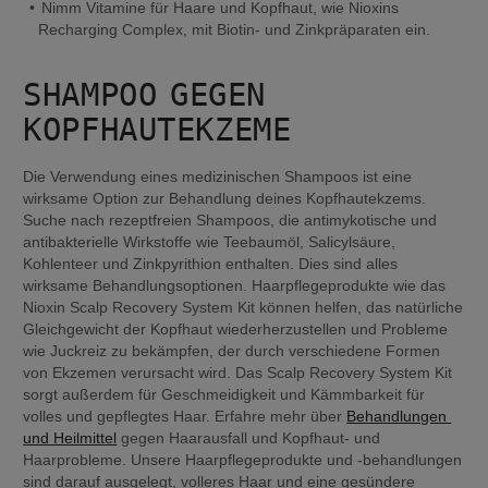
Nimm Vitamine für Haare und Kopfhaut, wie Nioxins 
Recharging Complex, mit Biotin- und Zinkpräparaten ein.
SHAMPOO GEGEN 
KOPFHAUTEKZEME
Die Verwendung eines medizinischen Shampoos ist eine 
wirksame Option zur Behandlung deines Kopfhautekzems. 
Suche nach rezeptfreien Shampoos, die antimykotische und 
antibakterielle Wirkstoffe wie Teebaumöl, Salicylsäure, 
Kohlenteer und Zinkpyrithion enthalten. Dies sind alles 
wirksame Behandlungsoptionen. Haarpflegeprodukte wie das 
Nioxin Scalp Recovery System Kit können helfen, das natürliche 
Gleichgewicht der Kopfhaut wiederherzustellen und Probleme 
wie Juckreiz zu bekämpfen, der durch verschiedene Formen 
von Ekzemen verursacht wird. Das Scalp Recovery System Kit 
sorgt außerdem für Geschmeidigkeit und Kämmbarkeit für 
volles und gepflegtes Haar. Erfahre mehr über 
Behandlungen 
und Heilmittel
 gegen Haarausfall und Kopfhaut- und 
Haarprobleme. Unsere Haarpflegeprodukte und -behandlungen 
sind darauf ausgelegt, volleres Haar und eine gesündere 