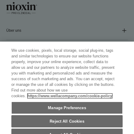
Über uns
COMPANY
We use cookies, pixels, local storage, social plug-ins, tags
and similar technologies to ensure our website functions
properly, improve your online experience, collect data to
allow us and our partners to analyze website traffic, present
Folgen Sie uns
you with marketing and personalized ads and measure the
success of such marketing and ads. You can accept, reject
or manage the use of all cookies by clicking on the buttons.
Find out more about how we use
cookies.
https://www.wellacompany.com/cookie-policy
WELLASTORE
Manage Preferences
GERMANY (DEUTSCH)
©
2026
WELLA OPERATIONS US LLC, ALLE MARKEN SIND
Reject All Cookies
EINGETRAGEN. ALLE RECHTE VORBEHALTEN.