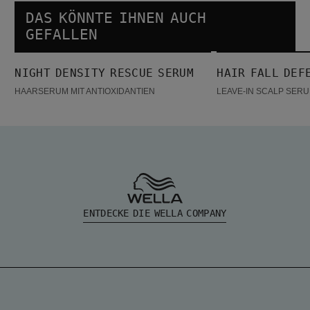
DAS KÖNNTE IHNEN AUCH
GEFALLEN
Night density Rescue Serum
Hair Fall Defense Serum
NIGHT DENSITY RESCUE SERUM
HAIR FALL DEF
BESTSELLER
BESTSELLER
HAARSERUM MIT ANTIOXIDANTIEN
LEAVE-IN SCALP SER
ENTDECKE DIE WELLA COMPANY