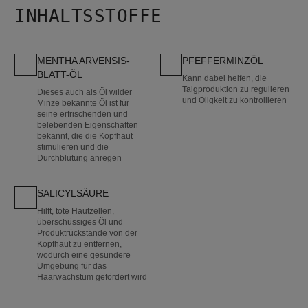
INHALTSSTOFFE
MENTHA ARVENSIS-
PFEFFERMINZÖL
BLATT-ÖL
Kann dabei helfen, die
Talgproduktion zu regulieren
Dieses auch als Öl wilder
und Öligkeit zu kontrollieren
Minze bekannte Öl ist für
seine erfrischenden und
belebenden Eigenschaften
bekannt, die die Kopfhaut
stimulieren und die
Durchblutung anregen
SALICYLSÄURE
Hilft, tote Hautzellen,
überschüssiges Öl und
Produktrückstände von der
Kopfhaut zu entfernen,
wodurch eine gesündere
Umgebung für das
Haarwachstum gefördert wird