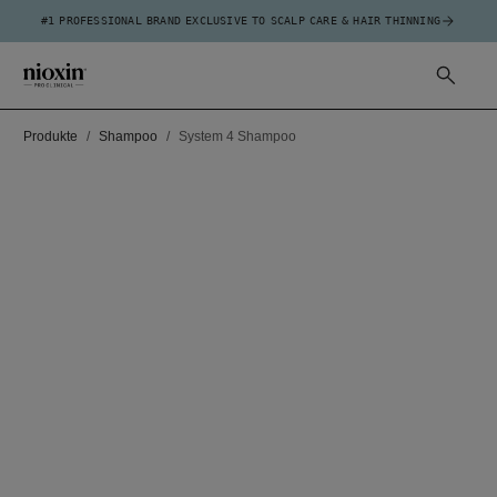
#1 PROFESSIONAL BRAND EXCLUSIVE TO SCALP CARE & HAIR THINNING
Produkte
Shampoo
System 4 Shampoo