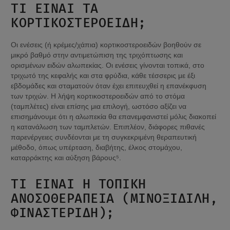
ΤΙ ΕΊΝΑΙ ΤΑ 
ΚΟΡΤΙΚΟΣΤΕΡΟΕΙΔΉ;
Οι ενέσεις (ή κρέμες/χάπια) κορτικοστεροειδών βοηθούν σε 
μικρό βαθμό στην αντιμετώπιση της τριχόπτωσης και 
ορισμένων ειδών αλωπεκίας. Οι ενέσεις γίνονται τοπικά, στο 
τριχωτό της κεφαλής και στα φρύδια, κάθε τέσσερις με έξι 
εβδομάδες και σταματούν όταν έχει επιτευχθεί η επανέκφυση 
των τριχών. Η λήψη κορτικοστεροειδών από το στόμα 
(ταμπλέτες) είναι επίσης μια επιλογή, ωστόσο αξίζει να 
επισημάνουμε ότι η αλωπεκία θα επανεμφανιστεί μόλις διακοπεί 
η κατανάλωση των ταμπλετών. Επιπλέον, διάφορες πιθανές 
παρενέργειες συνδέονται με τη συγκεκριμένη θεραπευτική 
μέθοδο, όπως υπέρταση, διαβήτης, έλκος στομάχου, 
καταρράκτης και αύξηση βάρους⁵.
ΤΙ ΕΊΝΑΙ Η ΤΟΠΙΚΉ 
ΑΝΟΣΟΘΕΡΑΠΕΊΑ (ΜΙΝΟΞΙΔΊΛΗ, 
ΦΙΝΑΣΤΕΡΊΔΗ);