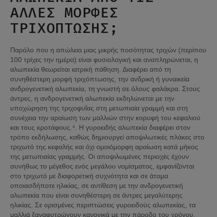
ΆΛΛΕΣ ΜΟΡΦΈΣ 
ΤΡΙΧΌΠΤΩΣΗΣ;
Παρόλο που η απώλεια μιας μικρής ποσότητας τριχών (περίπου 
100 τρίχες την ημέρα) είναι φυσιολογική και αναπληρώνεται, η 
αλωπεκία θεωρείται ιατρική πάθηση. Διαφέρει από τη 
συνηθέστερη μορφή τριχόπτωσης, την ανδρική ή γυναικεία 
ανδρογενετική αλωπεκία, τη γνωστή σε όλους φαλάκρα. Στους 
άντρες, η ανδρογενετική αλωπεκία εκδηλώνεται με την 
υποχώρηση της τριχοφυΐας στη μετωπιαία γραμμή και στη 
συνέχεια την αραίωση των μαλλιών στην κορυφή του κεφαλιού 
και τους κροτάφους.⁴. Η γυροειδής αλωπεκία διαφέρει στον 
τρόπο εκδήλωσης, καθώς δημιουργεί αποψιλωτικές πλάκες στο 
τριχωτό της κεφαλής και όχι ομοιόμορφη αραίωση κατά μήκος 
της μετωπιαίας γραμμής. Οι αποψιλωμένες περιοχές έχουν 
συνήθως το μέγεθος ενός μεγάλου νομίσματος, εμφανίζονται 
στο τριχωτό με διαφορετική συχνότητα και σε άτομα 
οποιασδήποτε ηλικίας, σε αντίθεση με την ανδρογενετική 
αλωπεκία που είναι συνηθέστερη σε άντρες μεγαλύτερης 
ηλικίας. Σε ορισμένες περιπτώσεις γυροειδούς αλωπεκίας, τα 
μαλλιά ξαναφυτρώνουν κανονικά με την πάροδο του χρόνου. 