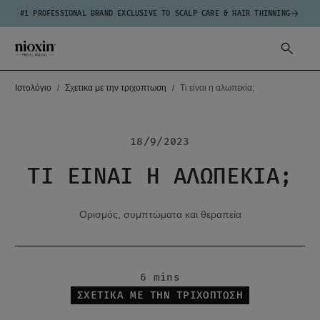
#1 PROFESSIONAL BRAND EXCLUSIVE TO SCALP CARE & HAIR THINNING
Ιστολόγιο
Σχετικα με την τριχοπτωση
Τι είναι η αλωπεκία;
18/9/2023
ΤΙ ΕΊΝΑΙ Η ΑΛΩΠΕΚΊΑ;
Ορισμός, συμπτώματα και θεραπεία
6 mins
ΣΧΕΤΙΚΑ ΜΕ ΤΗΝ ΤΡΙΧΟΠΤΩΣΗ