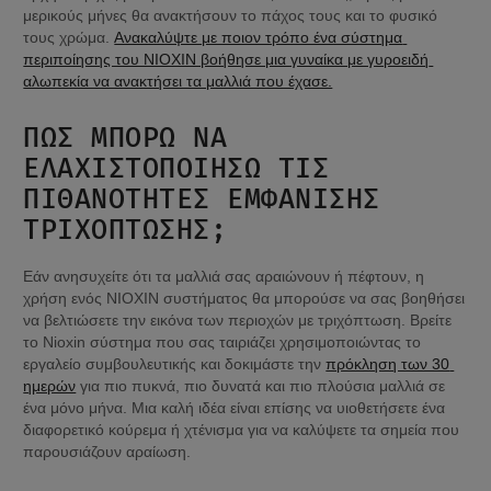
μερικούς μήνες θα ανακτήσουν το πάχος τους και το φυσικό 
τους χρώμα. 
Ανακαλύψτε με ποιον τρόπο ένα σύστημα 
περιποίησης του NIOXIN βοήθησε μια γυναίκα με γυροειδή 
αλωπεκία να ανακτήσει τα μαλλιά που έχασε.
ΠΏΣ ΜΠΟΡΏ ΝΑ 
ΕΛΑΧΙΣΤΟΠΟΙΉΣΩ ΤΙΣ 
ΠΙΘΑΝΌΤΗΤΕΣ ΕΜΦΆΝΙΣΗΣ 
ΤΡΙΧΌΠΤΩΣΗΣ;
Εάν ανησυχείτε ότι τα μαλλιά σας αραιώνουν ή πέφτουν, η 
χρήση ενός NIOXIN συστήματος θα μπορούσε να σας βοηθήσει 
να βελτιώσετε την εικόνα των περιοχών με τριχόπτωση. Βρείτε 
το Nioxin σύστημα που σας ταιριάζει χρησιμοποιώντας το 
εργαλείο συμβουλευτικής και δοκιμάστε την 
πρόκληση των 30 
ημερών
 για πιο πυκνά, πιο δυνατά και πιο πλούσια μαλλιά σε 
ένα μόνο μήνα. Μια καλή ιδέα είναι επίσης να υιοθετήσετε ένα 
διαφορετικό κούρεμα ή χτένισμα για να καλύψετε τα σημεία που 
παρουσιάζουν αραίωση.