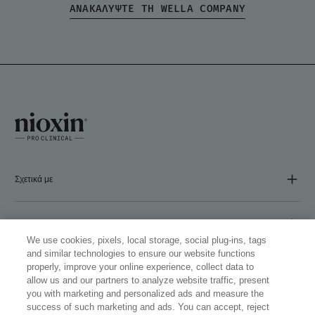
ΑΝΑΚΑΛΥΨΤΕ ΤΗ WELLA COMPANY
Σχετικά με
ΕΤΑΙΡΕΙΑ
We use cookies, pixels, local storage, social plug-ins, tags
and similar technologies to ensure our website functions
properly, improve your online experience, collect data to
Ακολουθήστε μας
allow us and our partners to analyze website traffic, present
you with marketing and personalized ads and measure the
success of such marketing and ads. You can accept, reject