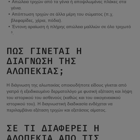
Απώλεια τριχών από τα γένια ή αποψιλωμένες πλάκες στα 
γένια.
Απόπτωση τριχών σε άλλα μέρη του σώματος (π.χ. 
βλεφαρίδες, χέρια, πόδια).
Έντονη αραίωση ή πλήρης απώλεια μαλλιών σε όλο τριχωτό 
³.
ΠΏΣ ΓΊΝΕΤΑΙ Η 
ΔΙΆΓΝΩΣΗ ΤΗΣ 
ΑΛΩΠΕΚΊΑΣ;
Η διάγνωση της αλωπεκίας οποιουδήποτε είδους γίνεται από 
γιατρό ή εξειδικευμένο δερματολόγο με φυσική εξέταση και λήψη 
του ιστορικού του ασθενούς (καθώς και του οικογενειακού 
ιστορικού του). Η διαγνωστική διαδικασία ενδέχεται να 
περιλαμβάνει εξέταση τριχών και εξετάσεις αίματος.
ΣΕ ΤΙ ΔΙΑΦΈΡΕΙ Η 
ΑΛΩΠΕΚΊΑ ΑΠΌ ΤΙΣ 