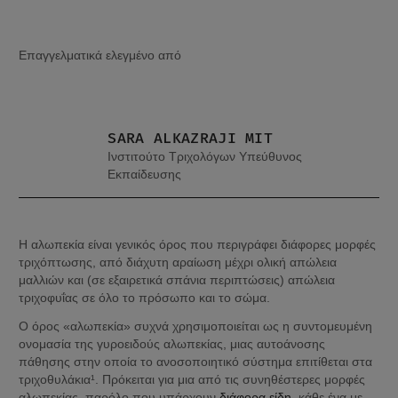
Επαγγελματικά ελεγμένο από
SARA ALKAZRAJI MIT
Ινστιτούτο Τριχολόγων Υπεύθυνος
Εκπαίδευσης
Η αλωπεκία είναι γενικός όρος που περιγράφει διάφορες μορφές 
τριχόπτωσης, από διάχυτη αραίωση μέχρι ολική απώλεια 
μαλλιών και (σε εξαιρετικά σπάνια περιπτώσεις) απώλεια 
τριχοφυΐας σε όλο το πρόσωπο και το σώμα.
Ο όρος «αλωπεκία» συχνά χρησιμοποιείται ως η συντομευμένη 
ονομασία της γυροειδούς αλωπεκίας, μιας αυτοάνοσης 
πάθησης στην οποία το ανοσοποιητικό σύστημα επιτίθεται στα 
τριχοθυλάκια¹. Πρόκειται για μια από τις συνηθέστερες μορφές 
αλωπεκίας, παρόλο που υπάρχουν
 διάφορα είδη
, κάθε ένα με 