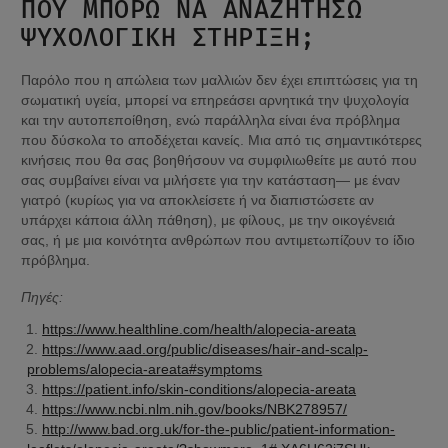
ΠΟΎ ΜΠΟΡΏ ΝΑ ΑΝΑΖΗΤΉΣΩ 
ΨΥΧΟΛΟΓΙΚΉ ΣΤΉΡΙΞΗ;
Παρόλο που η απώλεια των μαλλιών δεν έχει επιπτώσεις για τη 
σωματική υγεία, μπορεί να επηρεάσει αρνητικά την ψυχολογία 
και την αυτοπεποίθηση, ενώ παράλληλα είναι ένα πρόβλημα 
που δύσκολα το αποδέχεται κανείς. Μια από τις σημαντικότερες 
κινήσεις που θα σας βοηθήσουν να συμφιλιωθείτε με αυτό που 
σας συμβαίνει είναι να μιλήσετε για την κατάσταση— με έναν 
γιατρό (κυρίως για να αποκλείσετε ή να διαπιστώσετε αν 
υπάρχει κάποια άλλη πάθηση), με φίλους, με την οικογένειά 
σας, ή με μια κοινότητα ανθρώπων που αντιμετωπίζουν το ίδιο 
πρόβλημα.
Πηγές:
https://www.healthline.com/health/alopecia-areata
https://www.aad.org/public/diseases/hair-and-scalp-
problems/alopecia-areata#symptoms
https://patient.info/skin-conditions/alopecia-areata
https://www.ncbi.nlm.nih.gov/books/NBK278957/
http://www.bad.org.uk/for-the-public/patient-information-