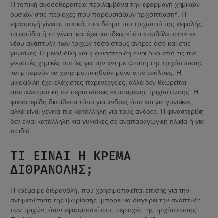
Η τοπική ανοσοθεραπεία περιλαμβάνει την εφαρμογή χημικών 
ουσιών στις περιοχές που παρουσιάζουν τριχόπτωση⁶. Η 
εφαρμογή γίνεται τοπικά, στο δέρμα του τριχωτού της κεφαλής, 
τα φρύδια ή τα γένια, και έχει αποδειχτεί ότι συμβάλει στην εκ 
νέου ανάπτυξη των τριχών τόσο στους άντρες όσο και στις 
γυναίκες. Η μινοξιδίλη και η φιναστερίδη είναι δύο από τις πιο 
γνωστές χημικές ουσίες για την αντιμετώπιση της τριχόπτωσης 
και μπορούν να χρησιμοποιηθούν μόνο από ενήλικες. Η 
μινοξιδίλη έχει ελάχιστες παρενέργειες, αλλά δεν θεωρείται 
αποτελεσματική σε περιπτώσεις εκτεταμένης τριχόπτωσης. Η 
φιναστερίδη διατίθεται τόσο για άνδρες όσο και για γυναίκες, 
αλλά είναι γενικά πιο κατάλληλη για τους άνδρες. Η φιναστερίδη 
δεν είναι κατάλληλη για γυναίκες σε αναπαραγωγική ηλικία ή για 
παιδιά.
ΤΙ ΕΊΝΑΙ Η ΚΡΈΜΑ 
ΔΙΘΡΑΝΌΛΗΣ;
Η κρέμα με διθρανόλη, που χρησιμοποιείται επίσης για την 
αντιμετώπιση της ψωρίασης, μπορεί να διεγείρει την ανάπτυξη 
των τριχών, όταν εφαρμοστεί στις περιοχές της τριχόπτωσης. 