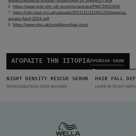
leaflets/alopecia-areata/?showmore=1#.XA6H62j7SUk
https://www.ncbi.nlm.nih.gov/pmc/articles/PMC3002409/
https://cdn.bad.org.uk/uploads/2021/11/11155123/Alopecia-
areata-April-2024.pdf
https://www.nhs.uk/conditions/hair-loss/
ΑΓΟΡΑΣΤΕ ΤΗΝ ΙΣΤΟΡΙΑ
ΠΡΟΒΟΛΉ ΌΛΩΝ
Night density Rescue Serum
Hair Fall Defense Serum
NIGHT DENSITY RESCUE SERUM
HAIR FALL DEF
ΔΗΜΟΦΙΛΉ ΠΡΟΪΌΝΤΑ
ΔΗΜΟΦΙΛΉ ΠΡΟΪ
ΑΝΤΙΟΞΕΙΔΩΤΙΚΟΣ ΟΡΟΣ ΜΑΛΛΙΩΝ
LEAVE-IN SCALP SERU