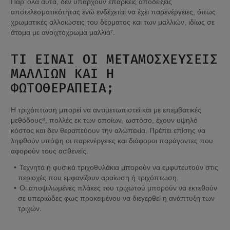
Παρ’ όλα αυτά, δεν υπάρχουν επαρκείς αποδείξεις 
αποτελεσματικότητας ενώ ενδέχεται να έχει παρενέργειες, όπως 
χρωματικές αλλοιώσεις του δέρματος και των μαλλιών, ιδίως σε 
άτομα με ανοιχτόχρωμα μαλλιά⁷.
ΤΙ ΕΊΝΑΙ ΟΙ ΜΕΤΑΜΟΣΧΕΎΣΕΙΣ 
ΜΑΛΛΙΏΝ ΚΑΙ Η 
ΦΩΤΟΘΕΡΑΠΕΊΑ;
Η τριχόπτωση μπορεί να αντιμετωπιστεί και με επεμβατικές 
μεθόδους⁸, πολλές εκ των οποίων, ωστόσο, έχουν υψηλό 
κόστος και δεν θεραπεύουν την αλωπεκία. Πρέπει επίσης να 
ληφθούν υπόψη οι παρενέργειες και διάφοροι παράγοντες που 
αφορούν τους ασθενείς.
Τεχνητά ή φυσικά τριχοθυλάκια μπορούν να εμφυτευτούν στις 
περιοχές που εμφανίζουν αραίωση ή τριχόπτωση.
Οι αποψιλωμένες πλάκες του τριχωτού μπορούν να εκτεθούν 
σε υπεριώδες φως προκειμένου να διεγερθεί η ανάπτυξη των 
τριχών.