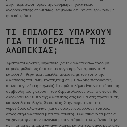
Στην περίπτωση όμως της ανδρικής ή γυναικείας 
ανδρογενετικής αλωπεκίας, τα μαλλιά δεν ξαναφυτρώνουν με 
φυσικό τρόπο.
ΤΙ ΕΠΙΛΟΓΈΣ ΥΠΆΡΧΟΥΝ 
ΓΙΑ ΤΗ ΘΕΡΑΠΕΊΑ ΤΗΣ 
ΑΛΩΠΕΚΊΑΣ;
Υφίστανται αρκετές θεραπείες για την αλωπεκία— τόσο με 
ιατρικές μεθόδους όσο και με συγκεκριμένα προϊόντα. Η 
κατάλληλη θεραπεία ποικίλλει ανάλογα με τον τύπο της 
αλωπεκίας που αντιμετωπίζετε (μαζί με άλλους παράγοντες 
όπως τα γονίδια ή η ηλικία).Το πρώτο βήμα είναι να ζητήσετε τη 
συμβουλή του γιατρού ή του δερματολόγους σας, ο οποίος θα 
διαγνώσει τον τύπο της αλωπεκίας σας και θα σας προτείνει τις 
κατάλληλες επιλογές θεραπείας. Στην περίπτωση της 
γυροειδούς αλωπεκίας (και σε ορισμένους άλλους τύπους, 
όπως στην αλωπεκία μετά τον τοκετό), είναι πιθανό τα μαλλιά 
να ξαναφυτρώσουν κανονικά με την πάροδο του χρόνου. Στην 
αρχή οι τρίχες μπορεί να είναι λευκές και λεπτές, όμως μετά από 