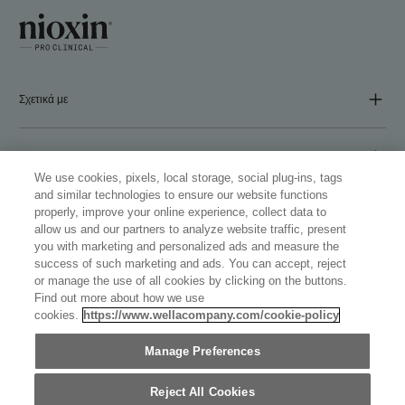
Σχετικά με
ΕΤΑΙΡΕΙΑ
We use cookies, pixels, local storage, social plug-ins, tags
and similar technologies to ensure our website functions
properly, improve your online experience, collect data to
Ακολουθήστε μας
allow us and our partners to analyze website traffic, present
you with marketing and personalized ads and measure the
success of such marketing and ads. You can accept, reject
or manage the use of all cookies by clicking on the buttons.
Find out more about how we use
cookies.
https://www.wellacompany.com/cookie-policy
WELLASTORE
Manage Preferences
GREECE (ΕΛΛΗΝΙΚΆ)
©
2026
WELLA OPERATIONS US LLC, ΌΛΑ ΤΑ
ΕΜΠΟΡΙΚΆ ΣΉΜΑΤΑ ΕΊΝΑΙ ΚΑΤΑΧΩΡΗΜΈΝΑ. ΜΕ
Reject All Cookies