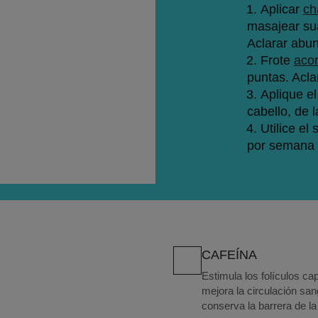
Aplicar 
ch
masajear su
Aclarar abu
Frote 
aco
puntas. Acl
Aplique el
cabello, de l
Utilice el
por semana p
CAFEÍNA
Estimula los folículos cap
mejora la circulación sa
conserva la barrera de la 