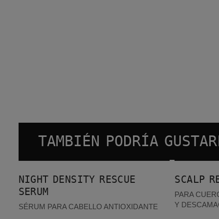
TAMBIÉN PODRÍA GUSTAR
Night density Rescue Serum
Scalp Recovery Kit
MÁS VENDIDOS
MÁS VEN
NIGHT DENSITY RESCUE
SCALP R
SERUM
PARA CUER
Y DESCAMA
SÉRUM PARA CABELLO ANTIOXIDANTE