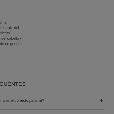
, la
 la raíz del
efecto
 del cabello y
udo en general
ECUENTES
ma es el correcto para mí?