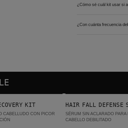
¿Cómo sé cuál kit usar si a
¿Con cuánta frecuencia deb
LE
Hair Fall Defense Serum
DIDOS
ECOVERY KIT
HAIR FALL DEFENSE 
O CABELLUDO CON PICOR
SÉRUM SIN ACLARADO PARA 
CIÓN
CABELLO DEBILITADO