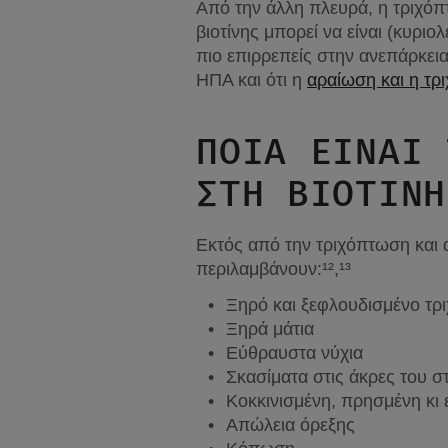
Από την άλλη πλευρά, η τριχόπ
βιοτίνης μπορεί να είναι (κυριο
πιο επιρρεπείς στην ανεπάρκεια 
ΗΠΑ και ότι η 
αραίωση και η τρ
ΠΟΙΑ ΕΙΝΑΙ 
ΣΤΗ ΒΙΟΤΙΝΗ
Εκτός από την τριχόπτωση και
περιλαμβάνουν:¹²,¹³
Ξηρό και ξεφλουδισμένο τρ
Ξηρά μάτια
Εύθραυστα νύχια
Σκασίματα στις άκρες του σ
Κοκκινισμένη, πρησμένη κι
Απώλεια όρεξης