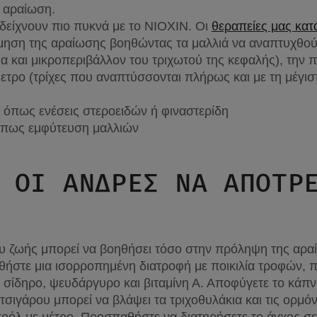
ά αραίωση.
δείχνουν πιο πυκνά με το NIOXIN. Οι 
θεραπείες μας κατ
έμηση της αραίωσης βοηθώντας τα μαλλιά να αναπτυχθού
α και μικροπεριβάλλον του τριχωτού της κεφαλής), την π
μετρο (τρίχες που αναπτύσσονται πλήρως και με τη μέγιστ
 όπως ενέσεις στεροειδών ή φιναστερίδη
 όπως εμφύτευση μαλλιών
 ΟΙ ΆΝΔΡΕΣ ΝΑ ΑΠΟΤΡΈ
υ ζωής μπορεί να βοηθήσει τόσο στην πρόληψη της αραί
ήστε μια ισορροπημένη διατροφή με ποικιλία τροφών, πλο
, σίδηρο, ψευδάργυρο και βιταμίνη Α. Αποφύγετε το κάπν
τσιγάρου μπορεί να βλάψει τα τριχοθυλάκια και τις ορμόν
οόλ με μέτρο. Προσπαθήστε να διατηρήσετε το άγχος σε 