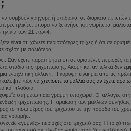
;
 να συμβούν γρήγορα ή σταδιακά, σε διάρκεια αρκετών 
τερες ηλικίες, μπορεί να ξεκινήσει και νωρίτερα, μάλιστ
ν ηλικία των 21 ετών4.
ε είναι ότι χάνετε περισσότερες τρίχες ή ότι σε ορισμέν
σε σχέση με παλιότερα:
ι. Εάν έχετε παρατηρήσει ότι σε ορισμένες περιοχές τα μα
τα στάδια της τριχόπτωσης. Ακόμη και αν τελικά δεν εμφ
μια ενοχλητική αλλαγή. Η κορυφή είναι μία από τις πρώτ
νακαλύψτε πώς 
να χτενίσετε τα μαλλιά σας αν έχετε αρα
νά και πλούσια.
ιχοφυΐα στη μετωπιαία γραμμή υποχωρεί. Οι αλλαγές στη μ
αι ένδειξη τριχόπτωσης. Η αραίωση των μαλλιών συνήθως 
προς το πίσω μέρος του τριχωτού με την πάροδο του χρόν
ίας γραμμής.
ιογενείς «γυμνές» περιοχές στο τριχωτό σας. Η τριχόπτω
 του τριχωτού σε μέγεθος νομίσματος (ή μεγαλύτερο). Ε