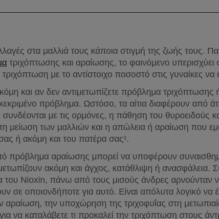
λαγές στα μαλλιά τους κάποια στιγμή της ζωής τους. Π
μα
 τριχόπτωσης και αραίωσης, το φαινόμενο υπερισχύει 
τριχόπτωση με το αντίστοιχο ποσοστό στις γυναίκες να 
όμη και αν δεν αντιμετωπίζετε πρόβλημα τριχόπτωσης ή 
γκεκριμένο πρόβλημα. Ωστόσο, τα αίτια διαφέρουν από άτ
 συνδέονται με τις ορμόνες, η πάθηση του θυροειδούς και
 μείωση των μαλλιών και η απώλεια ή αραίωση που εμφα
σας ή ακόμη και του πατέρα σας¹.
ό πρόβλημα αραίωσης μπορεί να υποφέρουν συναισθημα
ιμετωπίζουν ακόμη και άγχος, κατάθλιψη ή ανασφάλεια. 
 του Nioxin, πάνω από τους μισούς άνδρες αρνούνταν 
υν σε οποιονδήποτε για αυτό. Είναι απόλυτα λογικό να έχ
ν αραίωση, την υποχώρηση της τριχοφυΐας στη μετωπιαί
α να καταλάβετε τι προκαλεί την τριχόπτωση στους άντρες