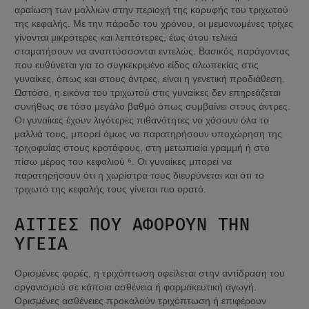
αραίωση των μαλλιών στην περιοχή της κορυφής του τριχωτού 
της κεφαλής. Με την πάροδο του χρόνου, οι μεμονωμένες τρίχες 
γίνονται μικρότερες και λεπτότερες, έως ότου τελικά 
σταματήσουν να αναπτύσσονται εντελώς. Βασικός παράγοντας 
που ευθύνεται για το συγκεκριμένο είδος αλωπεκίας στις 
γυναίκες, όπως και στους άντρες, είναι η γενετική προδιάθεση. 
Ωστόσο, η εικόνα του τριχωτού στις γυναίκες δεν επηρεάζεται 
συνήθως σε τόσο μεγάλο βαθμό όπως συμβαίνει στους άντρες. 
Οι γυναίκες έχουν λιγότερες πιθανότητες να χάσουν όλα τα 
μαλλιά τους, μπορεί όμως να παρατηρήσουν υποχώρηση της 
τριχοφυΐας στους κροτάφους, στη μετωπιαία γραμμή ή στο 
πίσω μέρος του κεφαλιού ⁶. Οι γυναίκες μπορεί να 
παρατηρήσουν ότι η χωρίστρα τους διευρύνεται και ότι το 
τριχωτό της κεφαλής τους γίνεται πιο ορατό.
ΑΙΤΊΕΣ ΠΟΥ ΑΦΟΡΟΎΝ ΤΗΝ 
ΥΓΕΊΑ
Ορισμένες φορές, η τριχόπτωση οφείλεται στην αντίδραση του 
οργανισμού σε κάποια ασθένεια ή φαρμακευτική αγωγή. 
Ορισμένες ασθένειες προκαλούν τριχόπτωση ή επιφέρουν 