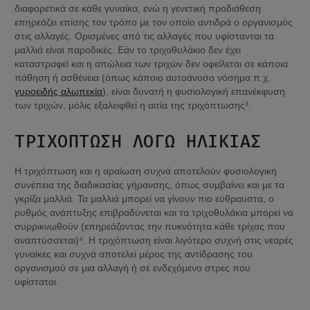
διαφορετικά σε κάθε γυναίκα, ενώ η γενετική προδιάθεση 
επηρεάζει επίσης τον τρόπο με τον οποίο αντιδρά ο οργανισμός 
στις αλλαγές. Ορισμένες από τις αλλαγές που υφίστανται τα 
μαλλιά είναι παροδικές. Εάν το τριχοθυλάκιο δεν έχει 
καταστραφεί και η απώλεια των τριχών δεν οφείλεται σε κάποια 
πάθηση ή ασθένεια (όπως κάποιο αυτοάνοσο νόσημα π.χ. 
γυροειδής αλωπεκία
), είναι δυνατή η φυσιολογική επανέκφυση 
των τριχών, μόλις εξαλειφθεί η αιτία της τριχόπτωσης³.
ΤΡΙΧΌΠΤΩΣΗ ΛΌΓΩ ΗΛΙΚΊΑΣ
Η τριχόπτωση και η αραίωση συχνά αποτελούν φυσιολογική 
συνέπεια της διαδικασίας γήρανσης, όπως συμβαίνει και με τα 
γκρίζα μαλλιά. Τα μαλλιά μπορεί να γίνουν πιο εύθραυστα, ο 
ρυθμός ανάπτυξης επιβραδύνεται και τα τριχοθυλάκια μπορεί να 
συρρικνωθούν (επηρεάζοντας την πυκνότητα κάθε τρίχας που 
αναπτύσσεται)⁴. Η τριχόπτωση είναι λιγότερο συχνή στις νεαρές 
γυναίκες και συχνά αποτελεί μέρος της αντίδρασης του 
οργανισμού σε μια αλλαγή ή σε ενδεχόμενο στρες που 
υφίσταται.