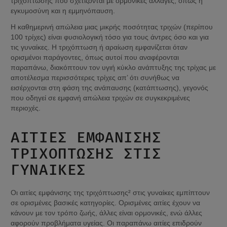
τριχόπτωσης που σχετίζονται με ορμονικές αλλαγές, όπως η 
εγκυμοσύνη και η εμμηνόπαυση.
Η καθημερινή απώλεια μιας μικρής ποσότητας τριχών (περίπου 
100 τρίχες) είναι φυσιολογική τόσο για τους άντρες όσο και για 
τις γυναίκες. Η τριχόπτωση ή αραίωση εμφανίζεται όταν 
ορισμένοι παράγοντες, όπως αυτοί που αναφέρονται 
παραπάνω, διακόπτουν τον υγιή κύκλο ανάπτυξης της τρίχας με 
αποτέλεσμα περισσότερες τρίχες απ’ ότι συνήθως να 
εισέρχονται στη φάση της ανάπαυσης (κατάπτωσης), γεγονός 
που οδηγεί σε εμφανή απώλεια τριχών σε συγκεκριμένες 
περιοχές.
ΑΙΤΊΕΣ ΕΜΦΆΝΙΣΗΣ 
ΤΡΙΧΌΠΤΩΣΗΣ ΣΤΙΣ 
ΓΥΝΑΊΚΕΣ
Οι αιτίες εμφάνισης της τριχόπτωσης² στις γυναίκες εμπίπτουν 
σε ορισμένες βασικές κατηγορίες. Ορισμένες αιτίες έχουν να 
κάνουν με τον τρόπο ζωής, άλλες είναι ορμονικές, ενώ άλλες 
αφορούν προβλήματα υγείας. Οι παραπάνω αιτίες επιδρούν 