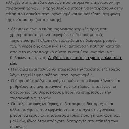
αλλαγές στα επίπεδα ορμονών που μπορεί να επηρεάσουν την 
παραγωγή τριχών. Τα τριχοθυλάκια μπορεί να αντιδράσουν στην 
πίεση που ασκείται στον οργανισμό και να εισέλθουν στη φάση 
της ανάπαυσης (κατάπτωσης).
Αλωπεκία είναι ο επίσημος γενικός ιατρικός όρος που 
χρησιμοποιείται για να περιγράψει διάφορες μορφές 
τριχόπτωσης. Η αλωπεκία εμφανίζεται σε διάφορες μορφές, 
π.χ. η γυροειδής αλωπεκία είναι αυτοάνοση πάθηση κατά την 
οποία το ανοσοποιητικό σύστημα επιτίθεται εναντίον των 
θυλάκων της τρίχας. 
Διαβάστε περισσότερα για την αλωπεκία 
εδώ
Η αναιμία είναι πιθανό να επηρεάσει την ποιότητα της τρίχας 
λόγω της έλλειψης σιδήρου στον οργανισμό ⁷.
Ο θυροειδής αδένας παράγει ορμόνες που διευκολύνουν και 
ρυθμίζουν την αναπαραγωγή των κυττάρων. Επομένως, οι 
διαταραχές του θυρεοειδούς μπορεί να επηρεάσουν την 
παραγωγή των τριχών.
Οι πολυκυστικές ωοθήκες, οι διατροφικές διαταραχές και 
άλλες παθήσεις που εμφανίζονται πιο συχνά στις γυναίκες 
μπορεί να έχουν ως αποτέλεσμα τριχόπτωση ή αραίωση των 
μαλλιών, ιδίως όταν υπάρχουν διαταραχές στα επίπεδα των 
ορμονών.