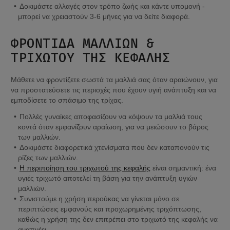
Δοκιμάστε αλλαγές στον τρόπο ζωής και κάντε υπομονή - 
μπορεί να χρειαστούν 3-6 μήνες για να δείτε διαφορά.
ΦΡΟΝΤΊΔΑ ΜΑΛΛΙΏΝ & 
ΤΡΙΧΩΤΟΎ ΤΗΣ ΚΕΦΑΛΉΣ
Μάθετε να φροντίζετε σωστά τα μαλλιά σας όταν αραιώνουν, για 
να προστατεύσετε τις περιοχές που έχουν υγιή ανάπτυξη και να 
εμποδίσετε το σπάσιμο της τρίχας.
Πολλές γυναίκες αποφασίζουν να κόψουν τα μαλλιά τους 
κοντά όταν εμφανίζουν αραίωση, για να μειώσουν το βάρος 
των μαλλιών.
Δοκιμάστε διαφορετικά χτενίσματα που δεν καταπονούν τις 
ρίζες των μαλλιών.
Η περιποίηση του τριχωτού της κεφαλής
 είναι σημαντική: ένα 
υγιές τριχωτό αποτελεί τη βάση για την ανάπτυξη υγιών 
μαλλιών.
Συνιστούμε η χρήση περούκας να γίνεται μόνο σε 
περιπτώσεις εμφανούς και προχωρημένης τριχόπτωσης, 
καθώς η χρήση της δεν επιτρέπει στο τριχωτό της κεφαλής να 
αναπνέει.