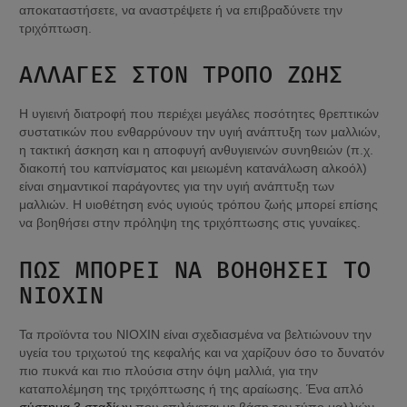
αποκαταστήσετε, να αναστρέψετε ή να επιβραδύνετε την 
τριχόπτωση.
ΑΛΛΑΓΈΣ ΣΤΟΝ ΤΡΌΠΟ ΖΩΉΣ
Η υγιεινή διατροφή που περιέχει μεγάλες ποσότητες θρεπτικών 
συστατικών που ενθαρρύνουν την υγιή ανάπτυξη των μαλλιών, 
η τακτική άσκηση και η αποφυγή ανθυγιεινών συνηθειών (π.χ. 
διακοπή του καπνίσματος και μειωμένη κατανάλωση αλκοόλ) 
είναι σημαντικοί παράγοντες για την υγιή ανάπτυξη των 
μαλλιών. Η υιοθέτηση ενός υγιούς τρόπου ζωής μπορεί επίσης 
να βοηθήσει στην πρόληψη της τριχόπτωσης στις γυναίκες.
ΠΏΣ ΜΠΟΡΕΊ ΝΑ ΒΟΗΘΉΣΕΙ ΤΟ 
NIOXIN
Τα προϊόντα του NIOXIN είναι σχεδιασμένα να βελτιώνουν την 
υγεία του τριχωτού της κεφαλής και να χαρίζουν όσο το δυνατόν 
πιο πυκνά και πιο πλούσια στην όψη μαλλιά, για την 
καταπολέμηση της τριχόπτωσης ή της αραίωσης. Ένα απλό 
σύστημα 3 σταδίων
 που επιλέγεται με βάση τον τύπο μαλλιών 