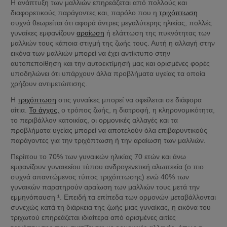
Η ανάπτυξη των μαλλιών επηρεάζεται από πολλούς και 
διαφορετικούς παράγοντες και, παρόλο που η 
τριχόπτωση
συχνά θεωρείται ότι αφορά άντρες μεγαλύτερης ηλικίας, πολλές 
γυναίκες εμφανίζουν 
αραίωση
 ή ελάττωση της πυκνότητας των 
μαλλιών τους κάποια στιγμή της ζωής τους. Αυτή η αλλαγή στην 
εικόνα των μαλλιών μπορεί να έχει αντίκτυπο στην 
αυτοπεποίθηση και την αυτοεκτίμησή μας και ορισμένες φορές 
υποδηλώνει ότι υπάρχουν άλλα προβλήματα υγείας τα οποία 
χρήζουν αντιμετώπισης.
Η 
τριχόπτωση
 στις γυναίκες μπορεί να οφείλεται σε διάφορα 
αίτια. 
Το άγχος,
 ο τρόπος ζωής, η διατροφή, η κληρονομικότητα, 
το περιβάλλον κατοικίας, οι ορμονικές αλλαγές και τα 
προβλήματα υγείας μπορεί να αποτελούν όλα επιβαρυντικούς 
παράγοντες για την τριχόπτωση ή την αραίωση των μαλλιών.
Περίπου το 70% των γυναικών ηλικίας 70 ετών και άνω 
εμφανίζουν γυναικείου τύπου ανδρογενετική αλωπεκία (ο πιο 
συχνά απαντώμενος τύπος τριχόπτωσης) ενώ 40% των 
γυναικών παρατηρούν αραίωση των μαλλιών τους μετά την 
εμμηνόπαυση ¹. Επειδή τα επίπεδα των ορμονών μεταβάλλονται 
συνεχώς κατά τη διάρκεια της ζωής μιας γυναίκας, η εικόνα του 
τριχωτού επηρεάζεται ιδιαίτερα από ορισμένες αιτίες 