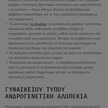
μεγάλες ποσότητες θρεπτικών συστατικών για υγιή ανάπτυξη 
των μαλλιών – όπως σίδηρο, βιοτίνη και ψευδάργυρο/ 
Διαβάστε περισσότερα για το πώς σχετίζεται η διατροφή με 
την τριχόπτωση.
Το κάπνισμα, 
το άτμισμα
, η κατανάλωση μεγάλης ποσότητας 
αλκοόλ και άλλες ανθυγιεινές συνήθειες μπορεί να 
επηρεάσουν αρνητικά τα μαλλιά, καθώς έχουν αντίκτυπο στη 
συνολική υγεία του οργανισμού. Μπορεί να συμβάλουν στην 
αφυδάτωση ή να εμποδίσουν τα πολύτιμα ιχνοστοιχεία να 
περάσουν στο δέρμα του τριχωτού της κεφαλής ⁵.
Τα αυξημένα επίπεδα στρες μπορεί να έχουν ως αποτέλεσμα 
την απώλεια ή αραίωση των τριχών.
Χτενίσματα και αντιμετώπιση - η υπερβολική καταπόνηση 
από τα χτενίσματα ή τα extensions και η συνεχής χρήση 
εργαλείων υψηλής θερμότητας μπορεί να οδηγήσει σε 
αραίωση ή τριχόπτωση.
ΓΥΝΑΙΚΕΊΟΥ ΤΎΠΟΥ 
ΑΝΔΡΟΓΕΝΕΤΙΚΉ ΑΛΩΠΕΚΊΑ
Η γυναικεία ανδρογενετική αλωπεκία (ΓΑΑ) χαρακτηρίζεται από 