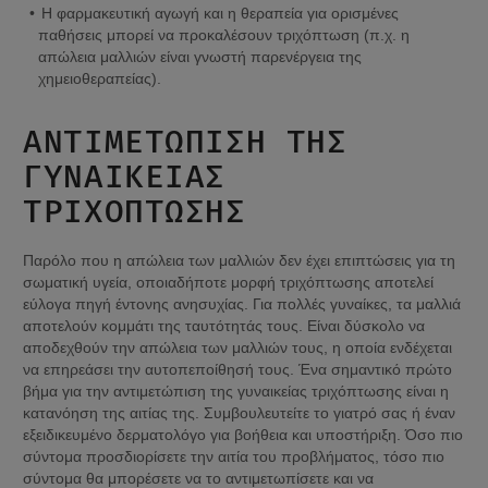
Η φαρμακευτική αγωγή και η θεραπεία για ορισμένες 
παθήσεις μπορεί να προκαλέσουν τριχόπτωση (π.χ. η 
απώλεια μαλλιών είναι γνωστή παρενέργεια της 
χημειοθεραπείας).
ΑΝΤΙΜΕΤΏΠΙΣΗ ΤΗΣ 
ΓΥΝΑΙΚΕΊΑΣ 
ΤΡΙΧΌΠΤΩΣΗΣ
Παρόλο που η απώλεια των μαλλιών δεν έχει επιπτώσεις για τη 
σωματική υγεία, οποιαδήποτε μορφή τριχόπτωσης αποτελεί 
εύλογα πηγή έντονης ανησυχίας. Για πολλές γυναίκες, τα μαλλιά 
αποτελούν κομμάτι της ταυτότητάς τους. Είναι δύσκολο να 
αποδεχθούν την απώλεια των μαλλιών τους, η οποία ενδέχεται 
να επηρεάσει την αυτοπεποίθησή τους. Ένα σημαντικό πρώτο 
βήμα για την αντιμετώπιση της γυναικείας τριχόπτωσης είναι η 
κατανόηση της αιτίας της. Συμβουλευτείτε το γιατρό σας ή έναν 
εξειδικευμένο δερματολόγο για βοήθεια και υποστήριξη. Όσο πιο 
σύντομα προσδιορίσετε την αιτία του προβλήματος, τόσο πιο 
σύντομα θα μπορέσετε να το αντιμετωπίσετε και να 