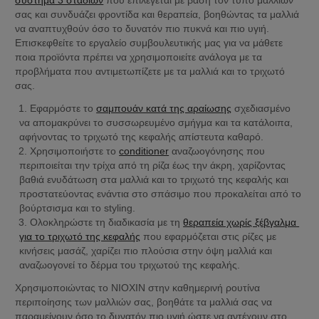
σας και συνδυάζει φροντίδα και θεραπεία, βοηθώντας τα μαλλιά 
να αναπτυχθούν όσο το δυνατόν πιο πυκνά και πιο υγιή. 
Επισκεφθείτε το εργαλείο συμβουλευτικής μας για να μάθετε 
ποια προϊόντα πρέπει να χρησιμοποιείτε ανάλογα με τα 
προβλήματα που αντιμετωπίζετε με τα μαλλιά και το τριχωτό 
σας.
Εφαρμόστε το 
σαμπουάν κατά της αραίωσης
 σχεδιασμένο 
να απομακρύνει το συσσωρευμένο σμήγμα και τα κατάλοιπα, 
αφήνοντας το τριχωτό της κεφαλής απίστευτα καθαρό.
Χρησιμοποιήστε το 
conditioner
 αναζωογόνησης που 
περιποιείται την τρίχα από τη ρίζα έως την άκρη, χαρίζοντας 
βαθιά ενυδάτωση στα μαλλιά και το τριχωτό της κεφαλής και 
προστατεύοντας ενάντια στο σπάσιμο που προκαλείται από το 
βούρτσισμα και το styling.
Ολοκληρώστε τη διαδικασία με τη 
θεραπεία χωρίς ξέβγαλμα 
για το τριχωτό της κεφαλής
 που εφαρμόζεται στις ρίζες με 
κινήσεις μασάζ, χαρίζει πιο πλούσια στην όψη μαλλιά και 
αναζωογονεί το δέρμα του τριχωτού της κεφαλής.
Χρησιμοποιώντας το NIOXIN στην καθημερινή ρουτίνα 
περιποίησης των μαλλιών σας, βοηθάτε τα μαλλιά σας να 
παραμείνουν όσο το δυνατόν πιο υγιή ώστε να αντέχουν στο 