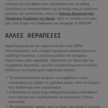
σπάσιμο και στη φθορά που προκαλείται από το styling. 
Συνδυάστε το σύστημα Nioxin της επιλογής σας με προϊόντα 
αύξησης της πυκνότητας, όπως το 
Diamax Advanced Hair 
Thickening Treatment του Nioxin
. Δείτε τις ιστορίες επιτυχίας 
μας, από άτομα που δοκίμασαν και λάτρεψαν το NIOXIN!
ΆΛΛΕΣ ΘΕΡΑΠΕΊΕΣ
Καμία θεραπεία για την τριχόπτωση δεν είναι 100% 
αποτελεσματική, ούτε υπάρχει εγγυημένη οριστική λύση στο 
πρόβλημα (ωστόσο, η απώλεια μαλλιών σε ορισμένες 
περιπτώσεις είναι παροδική). Υφίστανται πιο δραστικές και 
επεμβατικές θεραπείες, ωστόσο συνοδεύονται από επιπλέον 
κινδύνους και συχνά έχουν υψηλότερο κόστος:
Τα κορτικοστεροειδή μπορούν να συμβάλλουν στην 
επανέκφυση της τρίχας σε ορισμένα άτομα, αλλά τα στοιχεία 
που διαθέτουμε είναι περιορισμένα.
Η θεραπεία με λέιζερ ή φωτοθεραπεία μπορεί να βοηθήσει 
στην τόνωση των τριχοθυλάκιων σε ορισμένους τύπους 
αλωπεκίας.
Μεταμοσχεύσεις: μερικές από τις δικές σας τρίχες ή τεχνητές 