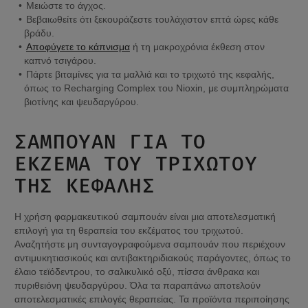
Μειώστε το άγχος.
Βεβαιωθείτε ότι ξεκουράζεστε τουλάχιστον επτά ώρες κάθε 
βράδυ.
Αποφύγετε το κάπνισμα
 ή τη μακροχρόνια έκθεση στον 
καπνό τσιγάρου.
Πάρτε βιταμίνες για τα μαλλιά και το τριχωτό της κεφαλής, 
όπως το Recharging Complex του Nioxin, με συμπληρώματα 
βιοτίνης και ψευδαργύρου.
ΣΑΜΠΟΥΆΝ ΓΙΑ ΤΟ 
ΈΚΖΕΜΑ ΤΟΥ ΤΡΙΧΩΤΟΎ 
ΤΗΣ ΚΕΦΑΛΉΣ
Η χρήση φαρμακευτικού σαμπουάν είναι μια αποτελεσματική 
επιλογή για τη θεραπεία του εκζέματος του τριχωτού. 
Αναζητήστε μη συνταγογραφούμενα σαμπουάν που περιέχουν 
αντιμυκητιασικούς και αντιβακτηριδιακούς παράγοντες, όπως το 
έλαιο τεϊόδεντρου, το σαλικυλικό οξύ, πίσσα άνθρακα και 
πυριθειόνη ψευδαργύρου. Όλα τα παραπάνω αποτελούν 
αποτελεσματικές επιλογές θεραπείας. Τα προϊόντα περιποίησης 