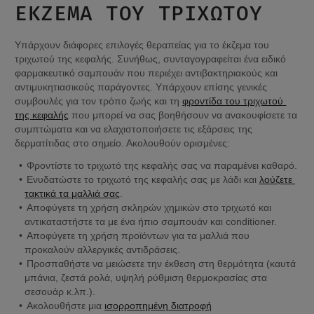
ΈΚΖΕΜΑ ΤΟΥ ΤΡΙΧΩΤΟΎ
Υπάρχουν διάφορες επιλογές θεραπείας για το έκζεμα του 
τριχωτού της κεφαλής. Συνήθως, συνταγογραφείται ένα ειδικό 
φαρμακευτικό σαμπουάν που περιέχει αντιβακτηριακούς και 
αντιμυκητιασικούς παράγοντες. Υπάρχουν επίσης γενικές 
συμβουλές για τον τρόπο ζωής και τη 
φροντίδα του τριχωτού 
της κεφαλής
 που μπορεί να σας βοηθήσουν να ανακουφίσετε τα 
συμπτώματα και να ελαχιστοποιήσετε τις εξάρσεις της 
δερματίτιδας στο σημείο. Ακολουθούν ορισμένες:
Φροντίστε το τριχωτό της κεφαλής σας να παραμένει καθαρό.
Ενυδατώστε το τριχωτό της κεφαλής σας με λάδι και 
λούζετε 
τακτικά τα μαλλιά σας
.
Αποφύγετε τη χρήση σκληρών χημικών στο τριχωτό και 
αντικαταστήστε τα με ένα ήπιο σαμπουάν και conditioner.
Αποφύγετε τη χρήση προϊόντων για τα μαλλιά που 
προκαλούν αλλεργικές αντιδράσεις.
Προσπαθήστε να μειώσετε την έκθεση στη θερμότητα (καυτά 
μπάνια, ζεστά ρολά, υψηλή ρύθμιση θερμοκρασίας στα 
σεσουάρ κ.λπ.).
Ακολουθήστε μια 
ισορροπημένη διατροφή