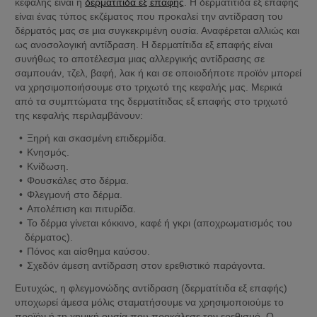
κεφαλής είναι η 
δερματίτιδα εξ επαφής
. Η δερματίτιδα εξ επαφής 
είναι ένας τύπος εκζέματος που προκαλεί την αντίδραση του 
δέρματός μας σε μια συγκεκριμένη ουσία. Αναφέρεται αλλιώς και 
ως ανοσολογική αντίδραση. Η δερματίτιδα εξ επαφής είναι 
συνήθως το αποτέλεσμα μιας αλλεργικής αντίδρασης σε 
σαμπουάν, τζελ, βαφή, λακ ή και σε οποιοδήποτε προϊόν μπορεί 
να χρησιμοποιήσουμε στο τριχωτό της κεφαλής μας. Μερικά 
από τα συμπτώματα της δερματίτιδας εξ επαφής στο τριχωτό 
της κεφαλής περιλαμβάνουν:
Ξηρή και σκασμένη επιδερμίδα.
Κνησμός.
Κνίδωση.
Φουσκάλες στο δέρμα.
Φλεγμονή στο δέρμα.
Απολέπιση και πιτυρίδα.
Το δέρμα γίνεται κόκκινο, καφέ ή γκρι (αποχρωματισμός του 
δέρματος).
Πόνος και αίσθημα καύσου.
Σχεδόν άμεση αντίδραση στον ερεθιστικό παράγοντα.
Ευτυχώς, η φλεγμονώδης αντίδραση (δερματίτιδα εξ επαφής) 
υποχωρεί άμεσα μόλις σταματήσουμε να χρησιμοποιούμε το 
προϊόν ή τη χημική ουσία που προκάλεσε τον ερεθισμό. Ο 