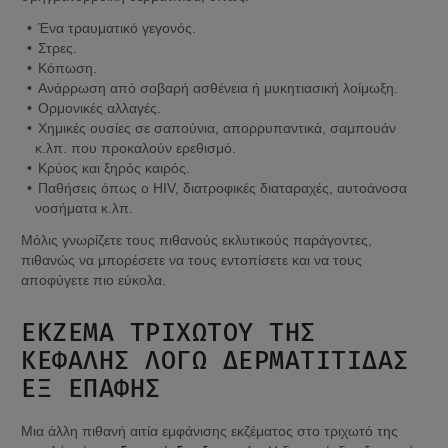
Ένα τραυματικό γεγονός.
Στρες.
Κόπωση.
Ανάρρωση από σοβαρή ασθένεια ή μυκητιασική λοίμωξη.
Ορμονικές αλλαγές.
Χημικές ουσίες σε σαπούνια, απορρυπαντικά, σαμπουάν 
κ.λπ. που προκαλούν ερεθισμό.
Κρύος και ξηρός καιρός.
Παθήσεις όπως ο HIV, διατροφικές διαταραχές, αυτοάνοσα 
νοσήματα κ.λπ.
Μόλις γνωρίζετε τους πιθανούς εκλυτικούς παράγοντες, 
πιθανώς να μπορέσετε να τους εντοπίσετε και να τους 
αποφύγετε πιο εύκολα.
ΈΚΖΕΜΑ ΤΡΙΧΩΤΟΎ ΤΗΣ 
ΚΕΦΑΛΉΣ ΛΌΓΩ ΔΕΡΜΑΤΊΤΙΔΑΣ 
ΕΞ ΕΠΑΦΉΣ
Μια άλλη πιθανή αιτία εμφάνισης εκζέματος στο τριχωτό της 