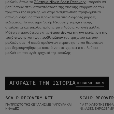
μαλλιών όπως το 
Σύστημα Nioxin Scalp Recovery
 μπορούν να 
βοηθήσουν στην αποκατάσταση της φυσικής ισορροπίας του 
τριχωτού της κεφαλής και στην αντιμετώπιση προβλημάτων 
όπως ο κνησμός που προκαλείται από διάφορες μορφές 
εκζέματος. Το σύστημα Scalp Recovery χαρίζει επίσης 
απαλότητα και ευκολία χρήσης για πλούσια και υγιή μαλλιά. 
Μάθετε περισσότερα για τις 
θεραπείες για την αντιμετώπιση της 
τριχόπτωσης και των προβλημάτων
 του τριχωτού και των 
μαλλιών σας. Η σειρά προϊόντων περιποίησης και θεραπειών 
μας δημιουργήθηκε με σκοπό να σας χαρίσει πιο πλούσια 
μαλλιά και πιο υγιές τριχωτό της κεφαλής.
ΑΓΟΡΑΣΤΕ ΤΗΝ ΙΣΤΟΡΙΑ
ΠΡΟΒΟΛΉ ΌΛΩΝ
Scalp Recovery Kit
Scalp Recovery Shampoo
SCALP RECOVERY KIT
SCALP RECOVER
ΔΗΜΟΦΙΛΉ ΠΡΟΪΌΝΤΑ
ΓΙΑ ΤΡΙΧΩΤΟ ΤΗΣ ΚΕΦΑΛΗΣ ΜΕ ΦΑΓΟΥΡΑ ΚΑΙ
ΓΙΑ ΤΡΙΧΩΤΟ ΤΗΣ ΚΕΦ
ΝΙΦΑΔΕΣ
ΝΙΦΑΔΕΣ, ΞΗΡΟΔΕΡΜΙ