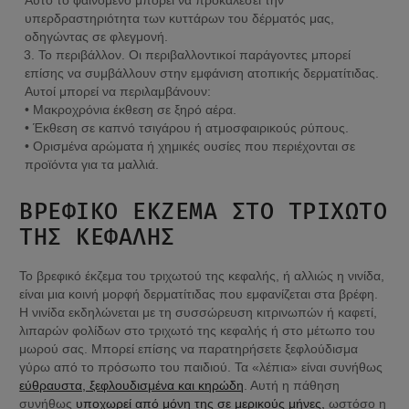
υπερδραστηριότητα των κυττάρων του δέρματός μας, 
οδηγώντας σε φλεγμονή.
Το περιβάλλον. Οι περιβαλλοντικοί παράγοντες μπορεί 
επίσης να συμβάλλουν στην εμφάνιση ατοπικής δερματίτιδας. 
Αυτοί μπορεί να περιλαμβάνουν:

• Μακροχρόνια έκθεση σε ξηρό αέρα.

• Έκθεση σε καπνό τσιγάρου ή ατμοσφαιρικούς ρύπους.

• Ορισμένα αρώματα ή χημικές ουσίες που περιέχονται σε 
προϊόντα για τα μαλλιά.
ΒΡΕΦΙΚΌ ΈΚΖΕΜΑ ΣΤΟ ΤΡΙΧΩΤΌ 
ΤΗΣ ΚΕΦΑΛΉΣ
Το βρεφικό έκζεμα του τριχωτού της κεφαλής, ή αλλιώς η νινίδα, 
είναι μια κοινή μορφή δερματίτιδας που εμφανίζεται στα βρέφη. 
Η νινίδα εκδηλώνεται με τη συσσώρευση κιτρινωπών ή καφετί, 
λιπαρών φολίδων στο τριχωτό της κεφαλής ή στο μέτωπο του 
μωρού σας. Μπορεί επίσης να παρατηρήσετε ξεφλούδισμα 
γύρω από το πρόσωπο του παιδιού. Τα «λέπια» είναι συνήθως 
εύθραυστα, ξεφλουδισμένα και κηρώδη
. Αυτή η πάθηση 
συνήθως 
υποχωρεί από μόνη της σε μερικούς μήνες,
 ωστόσο η 