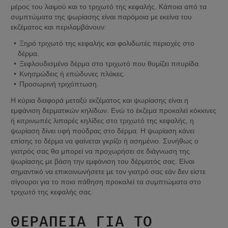
μέρος του λαιμού και το τριχωτό της κεφαλής. Κάποια από τα 
συμπτώματα της ψωρίασης είναι παρόμοια με εκείνα του 
εκζέματος και περιλαμβάνουν:
Ξηρό τριχωτό της κεφαλής και φολιδωτές περιοχές στο 
δέρμα.
Ξεφλουδισμένο δέρμα στο τριχωτό που θυμίζει πιτυρίδα.
Κνησμώδεις ή επώδυνες πλάκες.
Προσωρινή τριχόπτωση.
Η κύρια διαφορά μεταξύ εκζέματος και ψωρίασης είναι η 
εμφάνιση δερματικών κηλίδων. Ενώ το έκζεμα προκαλεί κόκκινες 
ή κιτρινωπές λιπαρές κηλίδες στο τριχωτό της κεφαλής, η 
ψωρίαση δίνει υφή πούδρας στο δέρμα. Η ψωρίαση κάνει 
επίσης το δέρμα να φαίνεται γκρίζο ή ασημένιο. Συνήθως ο 
γιατρός σας θα μπορεί να προχωρήσει σε διάγνωση της 
ψωρίασης με βάση την εμφάνιση του δέρματός σας. Είναι 
σημαντικό να επικοινωνήσετε με τον γιατρό σας εάν δεν είστε 
σίγουροι για το ποια πάθηση προκαλεί τα συμπτώματα στο 
τριχωτό της κεφαλής σας.
ΘΕΡΑΠΕΊΑ ΓΙΑ ΤΟ 