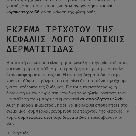
γιατρός σας μπορεί επίσης να 
συνταγογραφήσει τοπικά 
κορτικοστεροειδή
 για τη μείωση της φλεγμονής.
ΈΚΖΕΜΑ ΤΡΙΧΩΤΟΎ ΤΗΣ 
ΚΕΦΑΛΉΣ ΛΌΓΩ ΑΤΟΠΙΚΉΣ 
ΔΕΡΜΑΤΊΤΙΔΑΣ
Η ατοπική δερματίτιδα είναι η τρίτη μεγάλη κατηγορία εκζέματος 
και είναι η πρώτη πάθηση που μας έρχεται πρώτη στο μυαλό 
όταν σκεφτόμαστε το έκζεμα. Η ατοπική δερματίτιδα είναι μια 
χρόνια πάθηση, πράγμα που σημαίνει ότι μπορεί να την έχουμε 
για το υπόλοιπο της ζωής μας. Για τους περισσότερους, η 
διάγνωση γίνεται νωρίς στην παιδική τους ηλικία, ωστόσο είναι 
μια πάθηση που μπορεί να εμφανιστεί 
σε οποιαδήποτε ηλικία
. 
Αυτή η μορφή εκζέματος μπορεί να εκδηλωθεί οπουδήποτε στο 
σώμα μας, συμπεριλαμβανομένου του τριχωτού της κεφαλής. Τα 
κύρια 
συμπτώματα ατοπικής δερματίτιδας
 περιλαμβάνουν τα 
εξής:
Κνησμός.