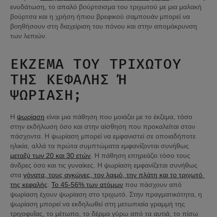
ενυδάτωση, το απαλό βούρτσισμα του τριχωτού με μια μαλακή 
βούρτσα και η χρήση ήπιου βρεφικού σαμπουάν μπορεί να 
βοηθήσουν στη διαχείριση του πόνου και στην απομάκρυνση 
των λεπιών.
ΈΚΖΕΜΑ ΤΟΥ ΤΡΙΧΩΤΟΎ 
ΤΗΣ ΚΕΦΑΛΉΣ Ή Ψ
ΩΡΊΑΣΗ;
Η 
ψωρίαση
 είναι μια πάθηση που μοιάζει με το έκζεμα, τόσο 
στην εκδήλωση όσο και στην αίσθηση που προκαλείται στον 
πάσχοντα. Η ψωρίαση μπορεί να εμφανιστεί σε οποιαδήποτε 
ηλικία, αλλά τα πρώτα συμπτώματα εμφανίζονται συνήθως 
μεταξύ των 20 και 30 ετών
. Η πάθηση επηρεάζει τόσο τους 
άνδρες όσο και τις γυναίκες. Η ψωρίαση εμφανίζεται συνήθως 
στα 
γόνατα, τους αγκώνες, τον λαιμό, την πλάτη και το τριχωτό 
της κεφαλής
. 
Το 45-56% των ατόμων
 που πάσχουν από 
ψωρίαση έχουν ψωρίαση στο τριχωτό. Στην πραγματικότητα, η 
ψωρίαση μπορεί να εκδηλωθεί στη μετωπιαία γραμμή της 
τριχοφυΐας, το μέτωπο, το δέρμα γύρω από τα αυτιά, το πίσω 