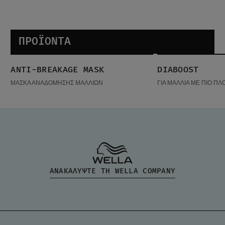
ΠΡΟΪΌΝΤΑ
Anti-Breakage Mask
Diaboost
ANTI-BREAKAGE MASK
DIABOOST
ΔΗΜΟΦΙΛΉ ΠΡΟΪ
ΜΑΣΚΑ ΑΝΑΔΟΜΗΣΗΣ ΜΑΛΛΙΩΝ
ΓΙΑ ΜΑΛΛΙΑ ΜΕ ΠΙΟ ΠΛ
ΑΝΑΚΑΛΥΨΤΕ ΤΗ WELLA COMPANY