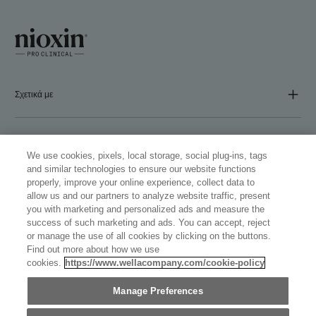
Σχετικά με
ΕΤΑΙΡΕΙΑ
We use cookies, pixels, local storage, social plug-ins, tags
and similar technologies to ensure our website functions
properly, improve your online experience, collect data to
Ακολουθήστε μας
allow us and our partners to analyze website traffic, present
you with marketing and personalized ads and measure the
success of such marketing and ads. You can accept, reject
or manage the use of all cookies by clicking on the buttons.
Find out more about how we use
cookies.
https://www.wellacompany.com/cookie-policy
WELLASTORE
Manage Preferences
GREECE (ΕΛΛΗΝΙΚΆ)
©
2026
WELLA OPERATIONS US LLC, ΌΛΑ ΤΑ