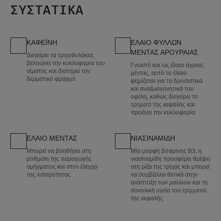
ΣΥΣΤΑΤΙΚΑ
ΚΑΦΕΪΝΗ
ΕΛΑΙΟ ΦΥΛΛΩΝ
ΜΕΝΤΑΣ ΑΡΟΥΡΑΙΑΣ
Διεγείρει τα τριχοθυλάκια,
βελτιώνει την κυκλοφορία του
Γνωστό και ως έλαιο άγριας
αίματος και διατηρεί τον
μέντας, αυτό το έλαιο
δερματικό φραγμό
φημίζεται για τα δροσιστικά
και αναζωογονητικά του
οφέλη, καθώς διεγείρει το
τριχωτό της κεφαλής και
προάγει την κυκλοφορία
ΕΛΑΙΟ ΜΕΝΤΑΣ
ΝΙΑΣΙΝΑΜΙΔΗ
Μπορεί να βοηθήσει στη
Μία μορφή βιταμίνης B3, η
ρύθμιση της παραγωγής
νιασιναμίδη προσφέρει θρέψη
σμήγματος και στον έλεγχο
στη ρίζα της τρίχας και μπορεί
της λιπαρότητας
να συμβάλλει θετικά στην
ανάπτυξη των μαλλιών και τη
συνολική υγεία του τριχωτού
της κεφαλής