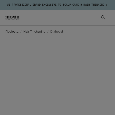
#1 PROFESSIONAL BRAND EXCLUSIVE TO SCALP CARE & HAIR THINNING
Προϊόντα
Hair Thickening
Diaboost