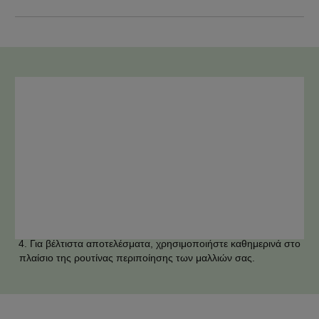
ΟΔΗΓΊΕΣ ΧΡΉΣΗΣ
Εφαρμόστε μία μικρή ποσότητα του ορού πυκνότητας 
Diaboost απευθείας στο τριχωτό της κεφαλής σας.

Κάντε απαλό μασάζ με τον ορό στο τριχωτό της κεφαλής με 
κυκλικές κινήσεις.

Μην ξεβγάλετε.

Για βέλτιστα αποτελέσματα, χρησιμοποιήστε καθημερινά στο 
πλαίσιο της ρουτίνας περιποίησης των μαλλιών σας.