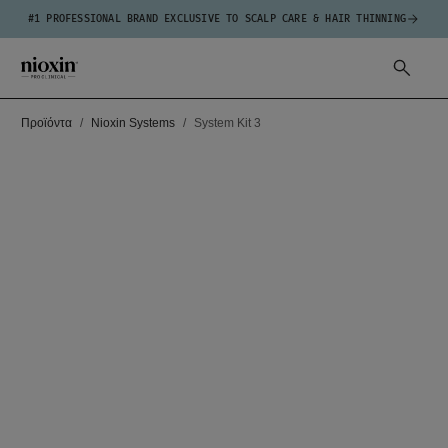
#1 PROFESSIONAL BRAND EXCLUSIVE TO SCALP CARE & HAIR THINNING
Προϊόντα
Nioxin Systems
System Kit 3