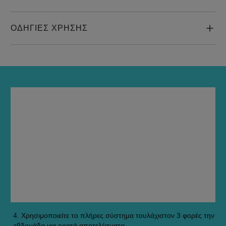
ΟΔΗΓΙΕΣ ΧΡΗΣΗΣ
ΟΔΗΓΊΕΣ ΧΡΉΣΗΣ
Εφαρμόστε το 
σαμπουάν
 στο τριχωτό της κεφαλής και κάντε 
απαλό μασάζ για να απλωθεί ομοιόμορφα. Ξεπλύνετε καλά.

Εφαρμόστε το 
conditioner
 από τις ρίζες ως τις άκρες. 
Ξεπλύνετε καλά.

Εφαρμόστε τη 
θεραπεία
 στο τριχωτό και τα μαλλιά, από τις 
ρίζες ως τις άκρες. Μην ξεπλύνετε.

Χρησιμοποιείτε το πλήρες σύστημα τουλάχιστον 3 φορές την 
εβδομάδα για ορατά αποτελέσματα.