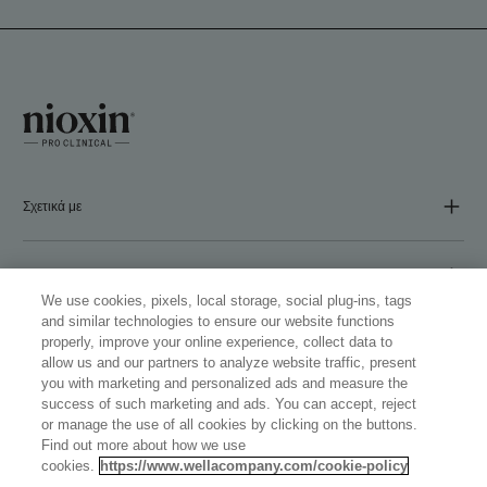
Σχετικά με
ΕΤΑΙΡΕΙΑ
We use cookies, pixels, local storage, social plug-ins, tags
and similar technologies to ensure our website functions
properly, improve your online experience, collect data to
Ακολουθήστε μας
allow us and our partners to analyze website traffic, present
you with marketing and personalized ads and measure the
success of such marketing and ads. You can accept, reject
or manage the use of all cookies by clicking on the buttons.
Find out more about how we use
cookies.
https://www.wellacompany.com/cookie-policy
WELLASTORE