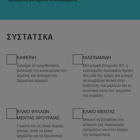
ΣΥΣΤΑΤΙΚΆ
ΚΑΦΕΪΝΗ
ΝΙΑΣΙΝΑΜΙΔΗ
Διεγείρει τα τριχοθυλάκια,
Μία μορφή βιταμίνης B3, η
βελτιώνει την κυκλοφορία του
νιασιναμίδη προσφέρει θρέψη
αίματος και διατηρεί τον
στη ρίζα της τρίχας και μπορεί
δερματικό φραγμό
να συμβάλλει θετικά στην
ανάπτυξη των μαλλιών και τη
συνολική υγεία του τριχωτού
της κεφαλής
ΕΛΑΙΟ ΦΥΛΛΩΝ
ΕΛΑΙΟ ΜΕΝΤΑΣ
ΜΕΝΤΑΣ ΑΡΟΥΡΑΙΑΣ
Μπορεί να βοηθήσει στη
ρύθμιση της παραγωγής
Γνωστό και ως έλαιο άγριας
σμήγματος και στον έλεγχο
μέντας, αυτό το έλαιο
της λιπαρότητας
φημίζεται για τα δροσιστικά