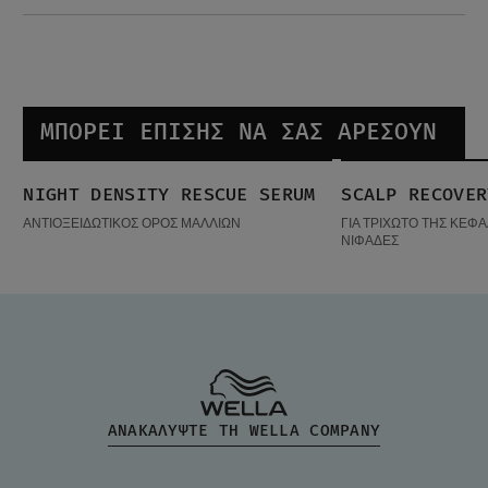
ΜΠΟΡΕΊ ΕΠΊΣΗΣ ΝΑ ΣΑΣ ΑΡΈΣΟΥΝ
Night density Rescue Serum
Scalp Recovery Kit
NIGHT DENSITY RESCUE SERUM
SCALP RECOVER
ΔΗΜΟΦΙΛΉ ΠΡΟΪΌΝΤΑ
ΔΗΜΟΦΙΛΉ ΠΡΟΪ
ΑΝΤΙΟΞΕΙΔΩΤΙΚΟΣ ΟΡΟΣ ΜΑΛΛΙΩΝ
ΓΙΑ ΤΡΙΧΩΤΟ ΤΗΣ ΚΕΦ
ΝΙΦΑΔΕΣ
ΑΝΑΚΑΛΥΨΤΕ ΤΗ WELLA COMPANY